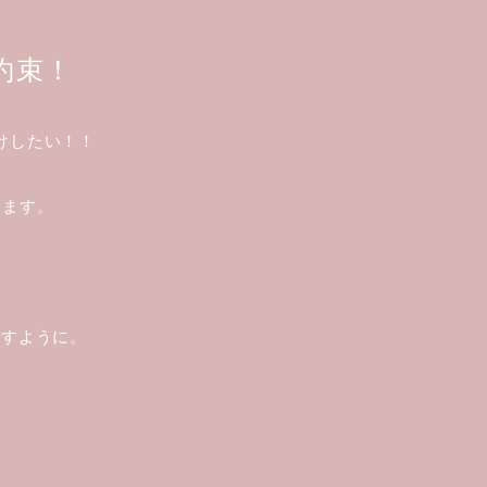
約束！
けしたい！！
えます。
ますように。