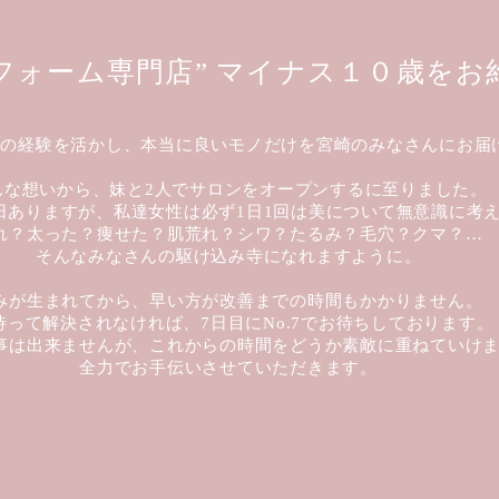
フォーム専門店” マイナス１０歳をお
営の経験を活かし、本当に良いモノだけを宮崎のみなさんにお届
んな想いから、妹と2人でサロンをオープンするに至りました。
日ありますが、私達女性は必ず1日1回は美について無意識に考
れ？太った？痩せた？肌荒れ？シワ？たるみ？毛穴？クマ？…
そんなみなさんの駆け込み寺になれますように。
みが生まれてから、早い方が改善までの時間もかかりません。
待って解決されなければ、7日目にNo.7でお待ちしております。
事は出来ませんが、これからの時間をどうか素敵に重ねていけ
全力でお手伝いさせていただきます。