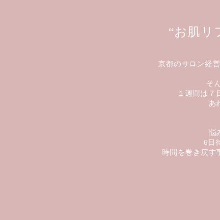
“お肌リ
京都のサロン経
そ
１週間は７
あ
悩
6日
時間を巻き戻す